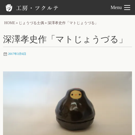
工房ツクルテ
Menu
HOME
»
じょうづる土偶
»
深澤孝史作「マトじょうづる」
深澤孝史作「マトじょうづる」
2017年3月6日