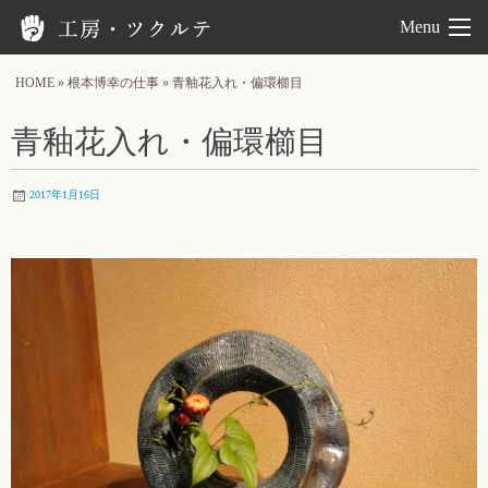
工房ツクルテ
Menu
HOME
»
根本博幸の仕事
»
青釉花入れ・偏環櫛目
青釉花入れ・偏環櫛目
2017年1月16日