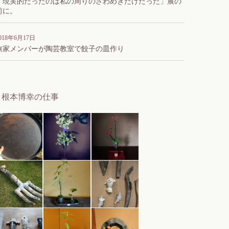
「現実的だったのは私の周りのざわめきだけだった」展の
前に。
018年6月17日
旅家メンバーが陶芸教室で餃子の皿作り
根本博幸の仕事