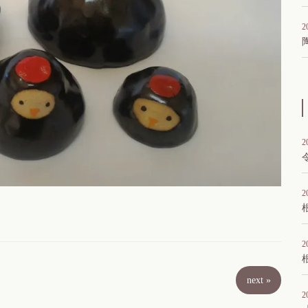
2
2
2
2
next
»
2