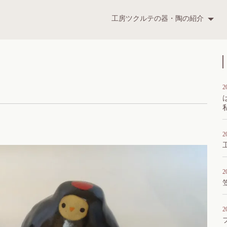
ツクルテ
工房ツクルテの器・陶の紹介
t
2
」
2
2
2