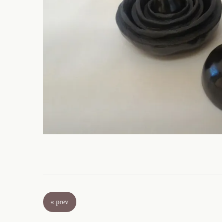
«
prev