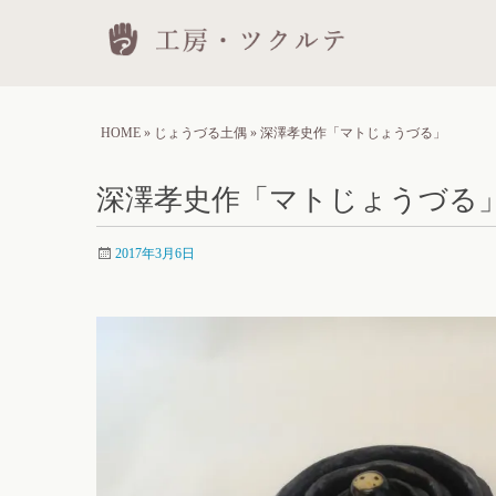
Skip
工房
to
conten
HOME
»
じょうづる土偶
»
深澤孝史作「マトじょうづる」
深澤孝史作「マトじょうづる
2017年3月6日