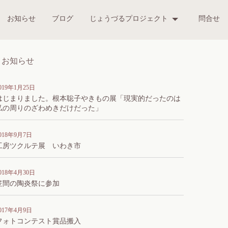
お知らせ
ブログ
じょうづるプロジェクト
問合せ
お知らせ
019年1月25日
はじまりました。根本聡子やきもの展「現実的だったのは
私の周りのざわめきだけだった」
018年9月7日
工房ツクルテ展 いわき市
018年4月30日
笠間の陶炎祭に参加
017年4月9日
フォトコンテスト賞品搬入