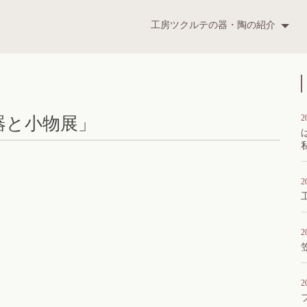
ツクルテ
工房ツクルテの器・陶の紹介
t
2
器と小物展」
2
2
2