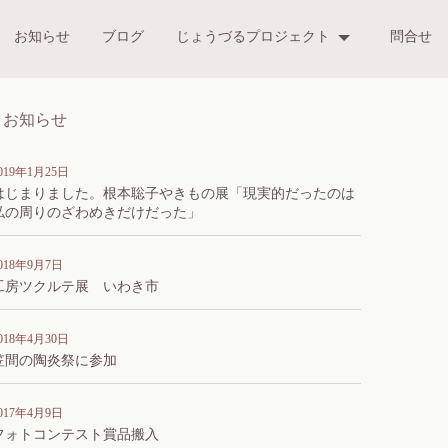
お知らせ
ブログ
じょうづるプロジェクト
問合せ
お知らせ
019年1月25日
はじまりました。根本聡子やきもの展「現実的だったのは
私の周りのざわめきだけだった」
018年9月7日
工房ツクルテ展 いわき市
018年4月30日
笠間の陶炎祭に参加
017年4月9日
フォトコンテスト賞品搬入