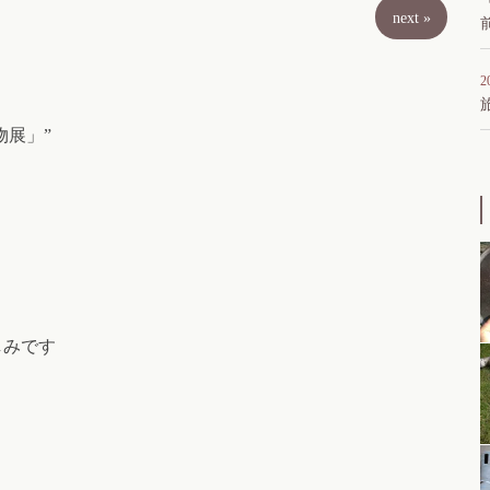
next
»
2
小物展」”
しみです