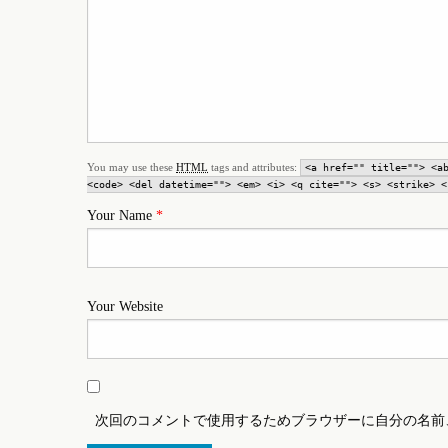
You may use these
HTML
tags and attributes:
<a href="" title=""> <a
<code> <del datetime=""> <em> <i> <q cite=""> <s> <strike> <
Your Name
*
Your Website
次回のコメントで使用するためブラウザーに自分の名前