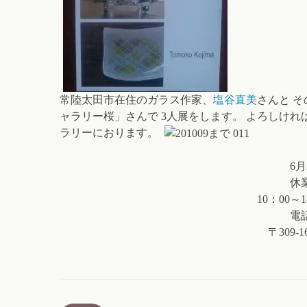
常陸太田市在住のガラス作家、
塩谷直美
さんと 
ャラリー桜」さんで 3人展をします。 よろしけれ
ラリーにおります。
6月30日（土）~7月
休業日7月2日（月）
10：00～18：00（最終日
電話 ０２９６－７
〒309-1626 笠間市