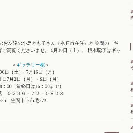
2
そのお友達の小島とも子さん（水戸市在住）と 笠間の「ギ
ばご高覧くださいませ。 6月30日（土）、 根本聡子はギャ
2
＜
ギャラリー桜
＞
16日（月）
・9日（月）
2
は16：00まで）
２－０８０３
下市毛273
2
2