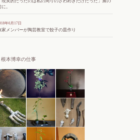
「現実的だったのは私の周りのざわめきだけだった」展の
前に。
018年6月17日
旅家メンバーが陶芸教室で餃子の皿作り
根本博幸の仕事