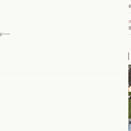
2
~~~