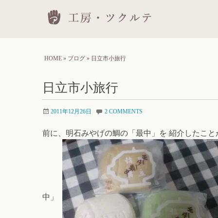
Skip
工房
to
conten
HOME
»
ブログ
»
日立市小旅行
日立市小旅行
2011年12月26日
2 COMMENTS
前に、明石みやげの鯛の「最中」を 紹介したこと
中」