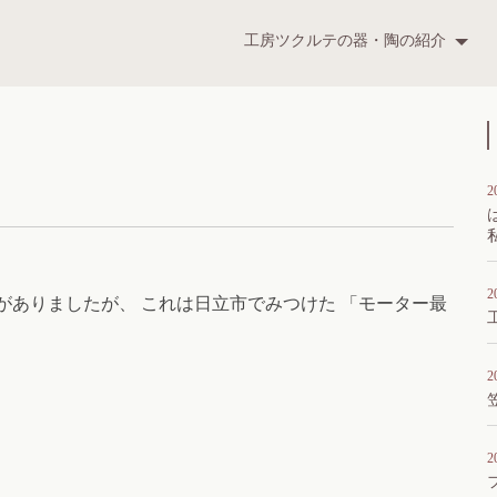
ツクルテ
工房ツクルテの器・陶の紹介
t
2
2
がありましたが、 これは日立市でみつけた 「モーター最
2
2