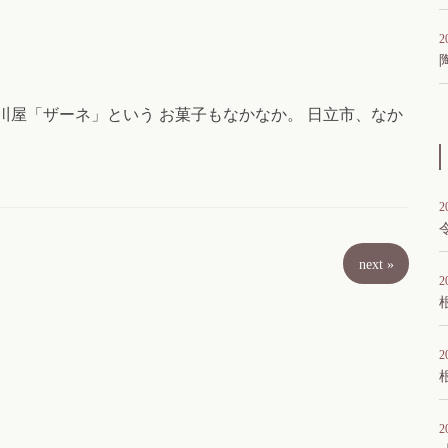
2
川屋「ザーネ」という お菓子もなかなか。 日立市、なか
2
next
»
2
2
2