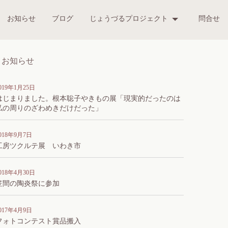
お知らせ
ブログ
じょうづるプロジェクト
問合せ
お知らせ
019年1月25日
はじまりました。根本聡子やきもの展「現実的だったのは
私の周りのざわめきだけだった」
018年9月7日
工房ツクルテ展 いわき市
018年4月30日
笠間の陶炎祭に参加
017年4月9日
フォトコンテスト賞品搬入