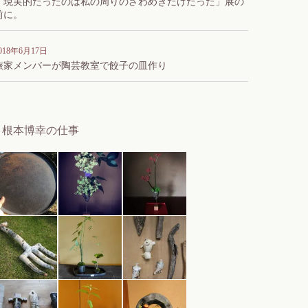
「現実的だったのは私の周りのざわめきだけだった」展の
前に。
018年6月17日
旅家メンバーが陶芸教室で餃子の皿作り
根本博幸の仕事