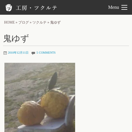
工房ツクルテ
Menu
HOME
»
ブログ
»
ツクルテ
»
鬼ゆず
鬼ゆず
2010年12月11日
5 COMMENTS