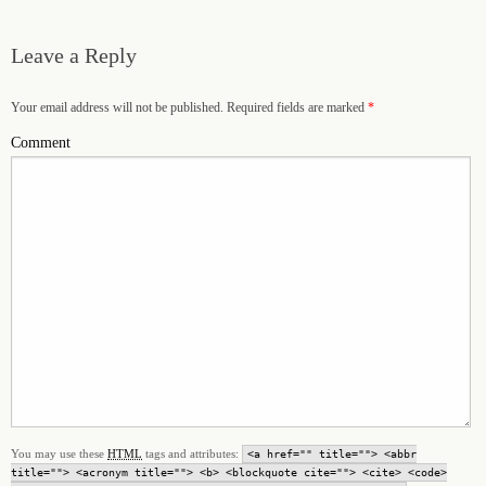
Leave a Reply
Your email address will not be published. Required fields are marked
*
Comment
You may use these
HTML
tags and attributes:
<a href="" title=""> <abbr
title=""> <acronym title=""> <b> <blockquote cite=""> <cite> <code>