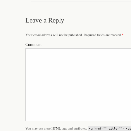
Leave a Reply
Your email address will not be published. Required fields are marked
*
Comment
You may use these
HTML
tags and attributes:
<a href="" title=""> <a