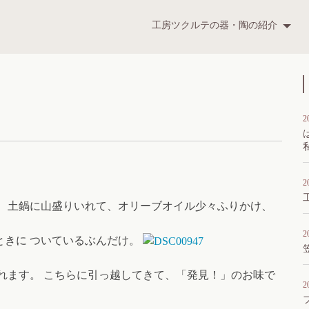
ツクルテ
工房ツクルテの器・陶の紹介
t
2
2
」 土鍋に山盛りいれて、オリーブオイル少々ふりかけ、
2
ときに ついているぶんだけ。
れます。 こちらに引っ越してきて、「発見！」のお味で
2