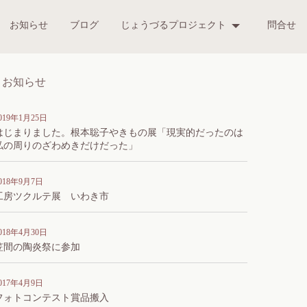
お知らせ
ブログ
じょうづるプロジェクト
問合せ
お知らせ
019年1月25日
はじまりました。根本聡子やきもの展「現実的だったのは
私の周りのざわめきだけだった」
018年9月7日
工房ツクルテ展 いわき市
018年4月30日
笠間の陶炎祭に参加
017年4月9日
フォトコンテスト賞品搬入