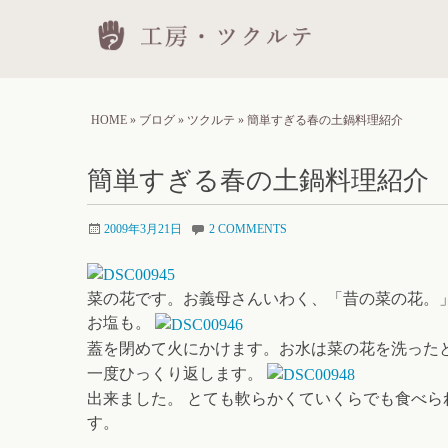
Skip
工房
to
conten
HOME
»
ブログ
»
ツクルテ
»
簡単すぎる春の土鍋料理紹介
簡単すぎる春の土鍋料理紹介
2009年3月21日
2 COMMENTS
菜の花です。お義母さんいわく、「昔の菜の花。
お塩も。
蓋を閉めて火にかけます。お水は菜の花を洗った
一度ひっくり返します。
出来ました。 とても軟らかくていくらでも食べら
す。