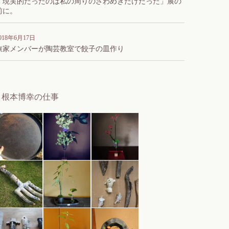
「現実的だったのは私の周りのざわめきだけだった」展の
前に。
018年6月17日
旅家メンバーが陶芸教室で餃子の皿作り
根本博幸の仕事