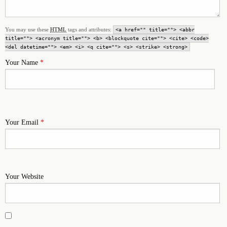
You may use these
HTML
tags and attributes:
<a href="" title=""> <abbr
title=""> <acronym title=""> <b> <blockquote cite=""> <cite> <code>
<del datetime=""> <em> <i> <q cite=""> <s> <strike> <strong>
Your Name
*
Your Email
*
Your Website