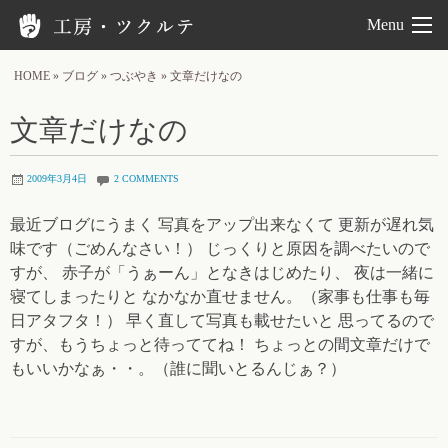
工房ツクルテ
Menu
HOME
»
ブログ
»
つぶやき
»
文章だけなの
文章だけなの
2009年3月4日
2 COMMENTS
最近ブログにうまく 写真をアップ出来なくて 更新が遅れ気
味です（ごめんなさい！） じっくりと原因を調べたいので
すが、 赤子が「うぁーん」となきはじめたり、 夜は一緒に
寝てしまったりと なかなか直せません。（家事も仕事も毎
日アタフタ！） 早く直して写真も載せたいと 思ってるので
すが、もうちょっと待っててね！ ちょっとの間文章だけで
もいいかなぁ・・。（誰に聞いとるんじぁ？）