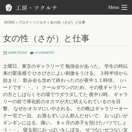
工房ツクルテ
Menu
HOME
»
ブログ
»
ツクルテ
»
女の性（さが）と仕事
女の性（さが）と仕事
2009年2月16日
4 COMMENTS
土曜日、東京のギャラリーで 勉強会があった。 学生の時以
来の緊張感で ひさびさによい刺激をうける。 ３時半頃から
始まり、 飲み会も含めて終わったのが夜中１１時頃。（ハ
ードです・・。） クールダウンのため、その後ギャラリー
の方としばらくその場でウダウダしてた 夜中12時。 ギャラ
リーの前で厚化粧のオカマが犬に吠えられているのを目
撃。 なぜかオカマにいやされる。 その晩はギャラリーオー
ナー宅で一泊。 お酒もずいぶん飲んだせいで、 おっぱいが
ギンギンにはる。痛い。 ８ヶ月の赤子を預けたバツでしょ
う・・。 寝る前におっぱいをしぼる。 せつないせつない女