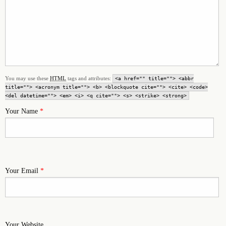
You may use these
HTML
tags and attributes:
<a href="" title=""> <abbr
title=""> <acronym title=""> <b> <blockquote cite=""> <cite> <code>
<del datetime=""> <em> <i> <q cite=""> <s> <strike> <strong>
Your Name
*
Your Email
*
Your Website