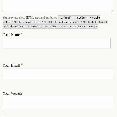
You may use these
HTML
tags and attributes:
<a href="" title=""> <abbr
title=""> <acronym title=""> <b> <blockquote cite=""> <cite> <code>
<del datetime=""> <em> <i> <q cite=""> <s> <strike> <strong>
Your Name
*
Your Email
*
Your Website