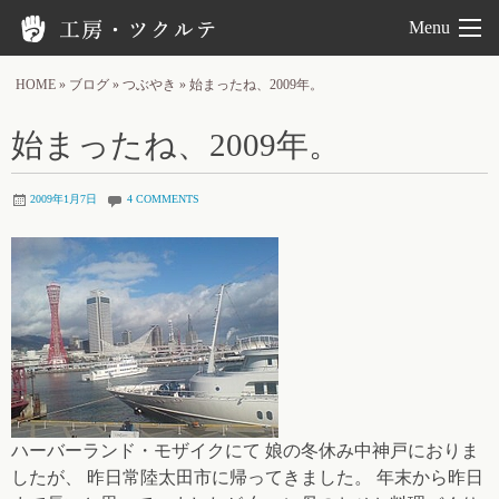
工房ツクルテ
Menu
HOME
»
ブログ
»
つぶやき
»
始まったね、2009年。
始まったね、2009年。
2009年1月7日
4 COMMENTS
ハーバーランド・モザイクにて 娘の冬休み中神戸におりま
したが、 昨日常陸太田市に帰ってきました。 年末から昨日