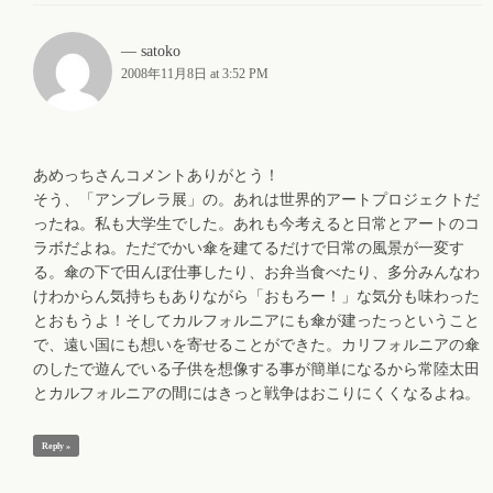
satoko
2008年11月8日 at 3:52 PM
あめっちさんコメントありがとう！
そう、「アンブレラ展」の。あれは世界的アートプロジェクトだ
ったね。私も大学生でした。あれも今考えると日常とアートのコ
ラボだよね。ただでかい傘を建てるだけで日常の風景が一変す
る。傘の下で田んぼ仕事したり、お弁当食べたり、多分みんなわ
けわからん気持ちもありながら「おもろー！」な気分も味わった
とおもうよ！そしてカルフォルニアにも傘が建ったっということ
で、遠い国にも想いを寄せることができた。カリフォルニアの傘
のしたで遊んでいる子供を想像する事が簡単になるから常陸太田
とカルフォルニアの間にはきっと戦争はおこりにくくなるよね。
Reply »