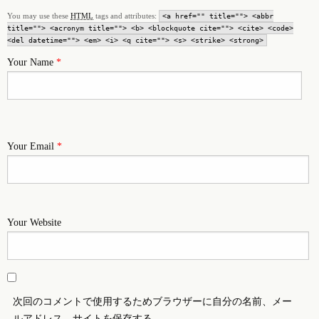
You may use these
HTML
tags and attributes:
<a href="" title=""> <abbr
title=""> <acronym title=""> <b> <blockquote cite=""> <cite> <code>
<del datetime=""> <em> <i> <q cite=""> <s> <strike> <strong>
Your Name
*
Your Email
*
Your Website
次回のコメントで使用するためブラウザーに自分の名前、メー
ルアドレス、サイトを保存する。