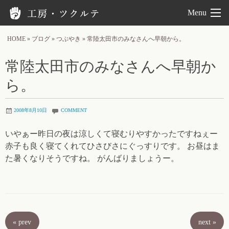
工房ツクルテ
Menu
HOME
»
ブログ
»
つぶやき
»
常陸太田市のみなさんへ早朝から。
常陸太田市のみなさんへ早朝か
ら。
2008年8月10日
COMMENT
いやぁー昨日の夜は涼しくて寝むりやすかったですねぇー
赤子も良く寝てくれてひさびさにぐっすりです。 お昼はま
た暑くなりそうですね。 がんばりましょうー。
«
prev
next
»