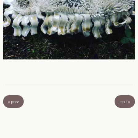
«
prev
next
»