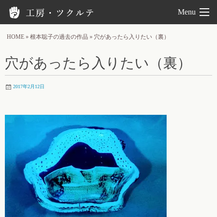
工房ツクルテ
Menu
HOME
»
根本聡子の過去の作品
»
穴があったら入りたい（裏）
穴があったら入りたい（裏）
2017年2月12日