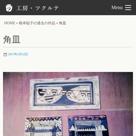
工房ツクルテ
Menu
HOME
»
根本聡子の過去の作品
»
角皿
角皿
2017年2月12日