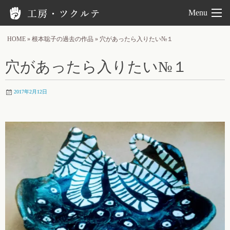
工房ツクルテ
Menu
HOME
»
根本聡子の過去の作品
»
穴があったら入りたい№１
穴があったら入りたい№１
2017年2月12日