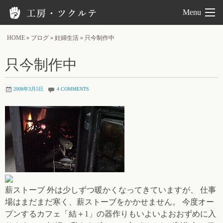
工房ツクルテ
Menu
HOME
»
ブログ
»
妊婦生活
»
只今制作中
只今制作中
2008年3月5日
4 COMMENTS
薪ストーブ 外は少しずつ暖かくなってきていますが、 仕事
場はまだまだ寒く、薪ストーブをかかせません。 今度オー
プンするカフェ「結＋1」の器作りもいよいよおおずめに入