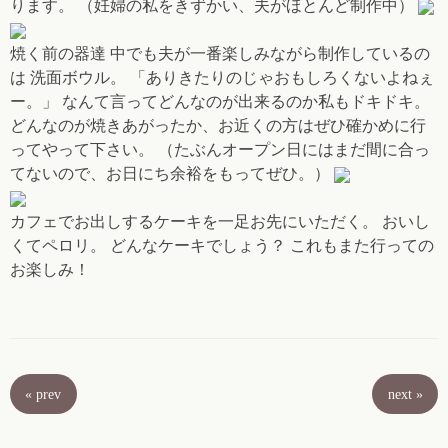
ります。 （妊婦の私をきずかい、夫がほとんど制作中）
焼く前の器達 中でも夫が一番楽しみながら制作しているの
は 洗面ボウル。 「ありきたりのじゃおもしろくないよねぇ
ー。」 なんて言ってどんなのが出来るのか私もドキドキ。
どんなのが焼きあがったか、お近くの方はぜひ確かめに行
ってやって下さい。 （たぶんオープン日にはまだ間に合っ
てないので、お日にち余裕をもってぜひ。）
カフェでお出しするケーキを一足お先にいただく。 おいし
くてペロリ。 どんなケーキでしょう？ これもまた行っての
お楽しみ！
«
prev
next
»