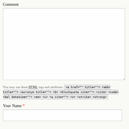
Comment
You may use these
HTML
tags and attributes:
<a href="" title=""> <abbr
title=""> <acronym title=""> <b> <blockquote cite=""> <cite> <code>
<del datetime=""> <em> <i> <q cite=""> <s> <strike> <strong>
Your Name
*