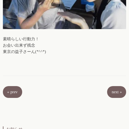
素晴らしい行動力！
お会い出来ず残念
東京の益子さーん(*^^*)
«
prev
next
»