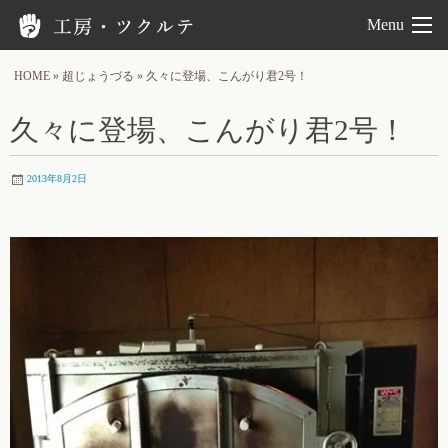
工房ツクルテ
Menu
HOME
»
超じょうづる
»
久々に登場、こんがり君2号！
久々に登場、こんがり君2号！
2013年8月2日