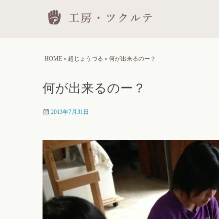
Skip
工房
to
conten
HOME
»
超じょうづる
»
何が出来るのー？
何が出来るのー？
2013年7月31日