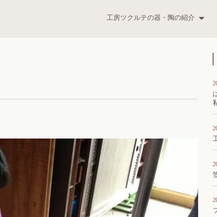
ツクルテ
工房ツクルテの器・陶の紹介
t
2
2
2
2