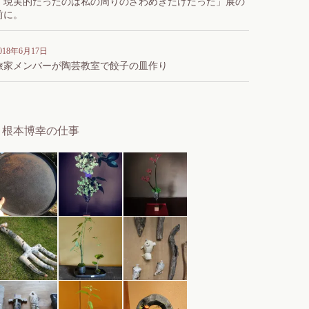
「現実的だったのは私の周りのざわめきだけだった」展の
前に。
018年6月17日
旅家メンバーが陶芸教室で餃子の皿作り
根本博幸の仕事