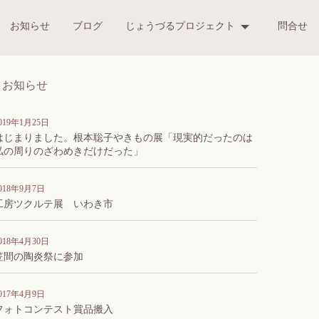
お知らせ
ブログ
じょうづるプロジェクト
問合せ
お知らせ
019年1月25日
はじまりました。根本聡子やきもの展「現実的だったのは
私の周りのざわめきだけだった」
018年9月7日
工房ツクルテ展 いわき市
018年4月30日
笠間の陶炎祭に参加
017年4月9日
フォトコンテスト賞品搬入