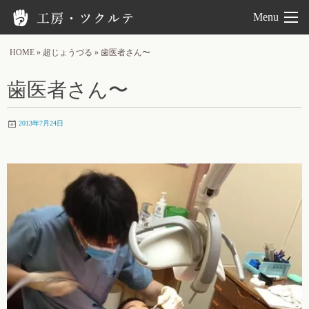
工房ツクルテ
Menu
HOME
»
超じょうづる
»
歯医者さん〜
歯医者さん〜
2013年7月24日