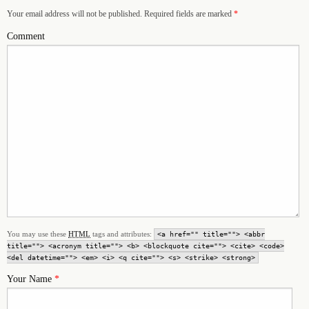
Your email address will not be published. Required fields are marked
*
Comment
You may use these
HTML
tags and attributes:
<a href="" title=""> <abbr
title=""> <acronym title=""> <b> <blockquote cite=""> <cite> <code>
<del datetime=""> <em> <i> <q cite=""> <s> <strike> <strong>
Your Name
*