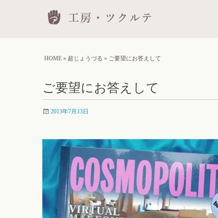
Skip
工房
to
conten
HOME
»
超じょうづる
»
ご要望にお答えして
ご要望にお答えして
2013年7月13日