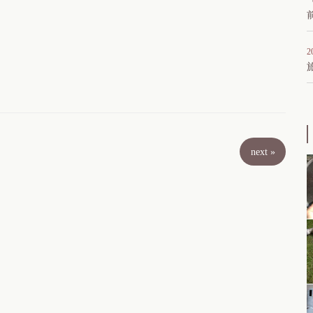
2
next
»