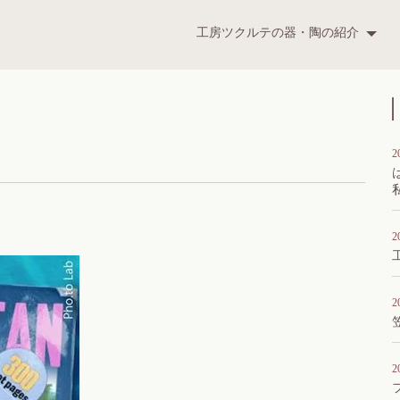
ツクルテ
工房ツクルテの器・陶の紹介
t
2
2
2
2