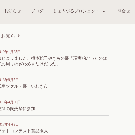
お知らせ
ブログ
じょうづるプロジェクト
問合せ
お知らせ
019年1月25日
はじまりました。根本聡子やきもの展「現実的だったのは
私の周りのざわめきだけだった」
018年9月7日
工房ツクルテ展 いわき市
018年4月30日
笠間の陶炎祭に参加
017年4月9日
フォトコンテスト賞品搬入