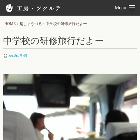
工房ツクルテ
Menu
HOME
»
超じょうづる
»
中学校の研修旅行だよー
中学校の研修旅行だよー
2013年7月7日