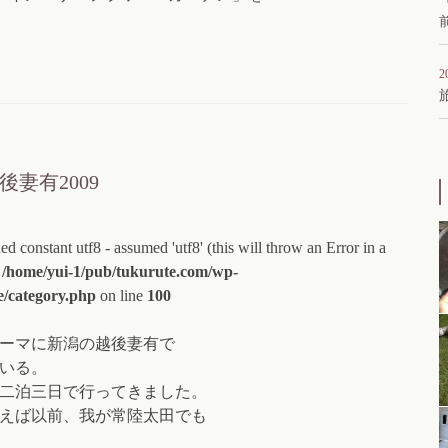
2
妻有2009
ed constant utf8 - assumed 'utf8' (this will throw an Error in a
n
/home/yui-1/pub/tukurute.com/wp-
e/category.php
on line
100
ーマに新潟の越後妻有で
いる。
二泊三日で行ってきました。
えば以前、我が常陸太田でも