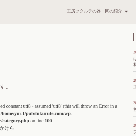
ツクルテ
工房ツクルテの器・陶の紹介
t
2
2
す。
2
ed constant utf8 - assumed 'utf8' (this will throw an Error in a
n
/home/yui-1/pub/tukurute.com/wp-
e/category.php
on line
100
2
かけら