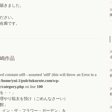
届きました。
2
ださい。
在廊です。
2
嶋作品
2
ed constant utf8 - assumed 'utf8' (this will throw an Error in a
n
/home/yui-1/pub/tukurute.com/wp-
e/category.php
on line
100
2
を・・」
理やり聡太を預け（ごめんなさーい）
館」
2
 イン・ザ・フラワー・ガーデン」を