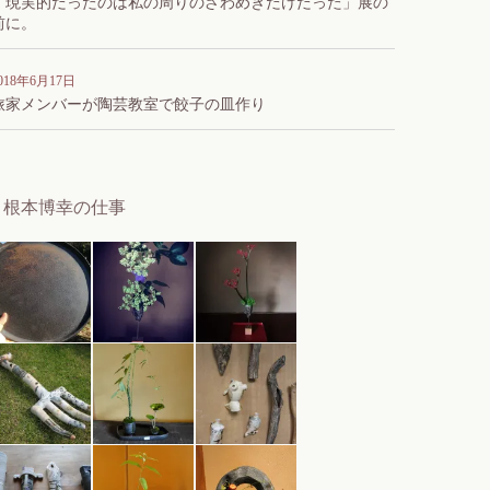
「現実的だったのは私の周りのざわめきだけだった」展の
前に。
018年6月17日
旅家メンバーが陶芸教室で餃子の皿作り
根本博幸の仕事