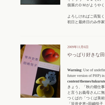
個展のＤＭがようやく
よろしければご高覧く
初日と最終日のみ作家
2009年11月6日
やっぱり好きな田
Warning
: Use of undefin
future version of PHP) i
content/themes/tukurut
きょう、「秋の畑仕事
と言うお義母さんに無
つくばの「つくば美術
「笹井史恵×田嶋悦子