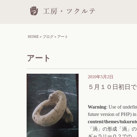
Skip
工房
to
conten
HOME
»
ブログ
»
アート
アート
2010年5月2日
５月１０日初日で
Warning
: Use of undefin
future version of PHP) i
content/themes/tukurut
「渦」の形成「渦」の
ギャラリーＯ２での