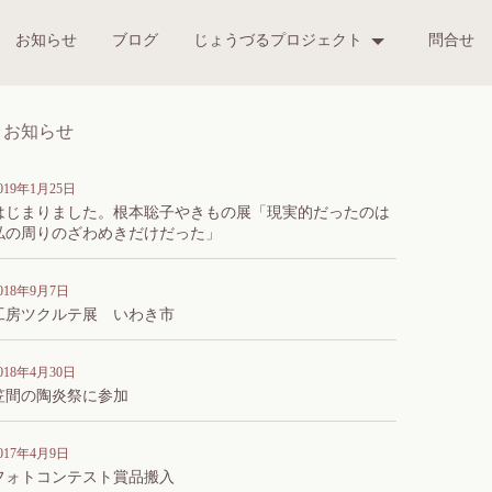
お知らせ
ブログ
じょうづるプロジェクト
問合せ
お知らせ
019年1月25日
はじまりました。根本聡子やきもの展「現実的だったのは
私の周りのざわめきだけだった」
018年9月7日
工房ツクルテ展 いわき市
018年4月30日
笠間の陶炎祭に参加
017年4月9日
フォトコンテスト賞品搬入